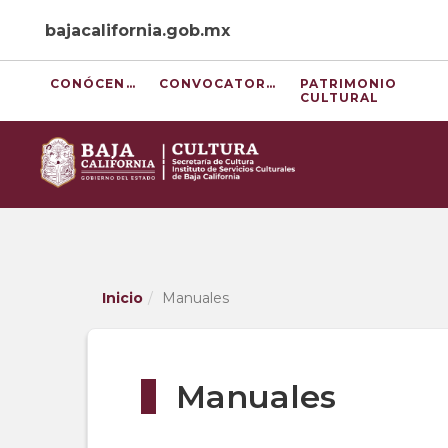
Skip
bajacalifornia.gob.mx
to
Content
CONÓCENOS
CONVOCATORIAS
PATRIMONIO
CULTURAL
Inicio
Manuales
Manuales