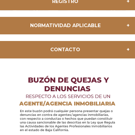
TRÁMITE QUE
REGISTRO
NECESITES
NORMATIVIDAD APLICABLE
Ley que Regula las 
Consultar
CONTACTO
Actividades de los Agentes
documento
Inmobiliarios en BC
Reglamento Comisión Mixta 
Consultar
Inmobiliaria del Estado de BC
documento
Si tienes dudas puedes comunicarte al
Primera Vez
Persona Física
NOM-247-SE-2021 
Consultar
686 5581048
y 
664 9730424
documento
o al correo electrónico:
Ley Federal de Protección al 
Consultar
Consumidor
documento
agentesinmobiliariosbc@baja.gob.mx
1
Código de Ética de Agentes 
Consultar
Profesionales Inmobiliarios de
documento