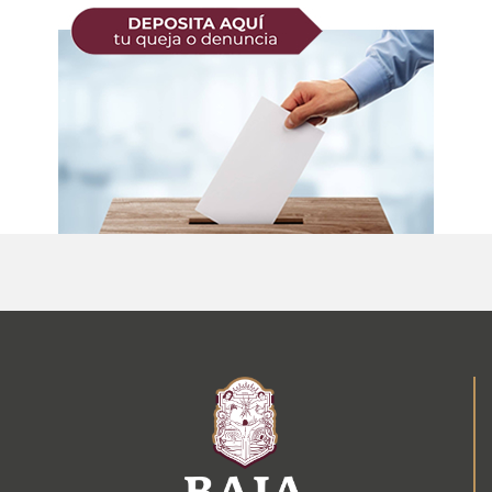
BC
Primera Vez
Persona Moral
Llenar la Solicitud
Contiene los requisitos como persona Física o
Moral, deben llenarse los datos generales que
se le solicitan y firmarse en original. (Se debe
Revalidación
contar con toda la información solicitada).
Persona Física